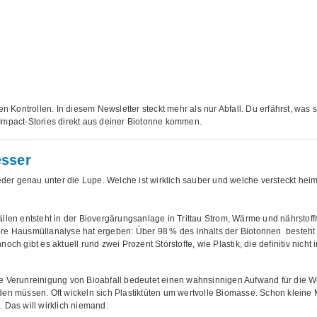
Kontrollen. In diesem Newsletter steckt mehr als nur Abfall. Du erfährst, was 
 Impact-Stories direkt aus deiner Biotonne kommen.
esser
er genau unter die Lupe. Welche ist wirklich sauber und welche versteckt heiml
ällen entsteht in der Biovergärungsanlage in Trittau Strom, Wärme und nährstof
Unsere Hausmüllanalyse hat ergeben: Über 98 % des Inhalts der Biotonnen besteht b
ch gibt es aktuell rund zwei Prozent Störstoffe, wie Plastik, die definitiv nicht 
ie Verunreinigung von Bioabfall bedeutet einen wahnsinnigen Aufwand für die W
rden müssen. Oft wickeln sich Plastiktüten um wertvolle Biomasse. Schon kleine
Das will wirklich niemand.