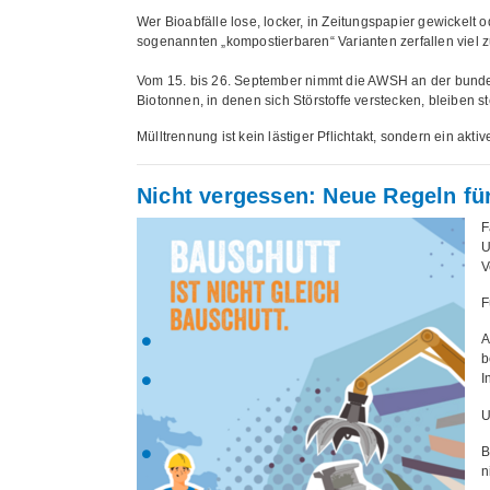
Wer Bioabfälle lose, locker, in Zeitungspapier gewickelt od
sogenannten „kompostierbaren“ Varianten zerfallen viel zu
Vom 15. bis 26. September nimmt die AWSH an der bundesw
Biotonnen, in denen sich Störstoffe verstecken, bleiben ste
Mülltrennung ist kein lästiger Pflichtakt, sondern ein akti
Nicht vergessen: Neue Regeln fü
F
U
V
F
A
b
I
U
B
n