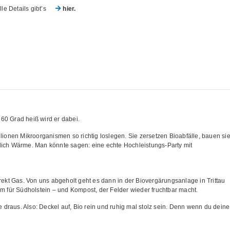
lle Details gibt’s
hier.
0 Grad heiß wird er dabei.
ionen Mikroorganismen so richtig loslegen. Sie zersetzen Bioabfälle, bauen si
ich Wärme. Man könnte sagen: eine echte Hochleistungs-Party mit
rekt Gas. Von uns abgeholt geht es dann in der Biovergärungsanlage in Trittau
m für Südholstein – und Kompost, der Felder wieder fruchtbar macht.
 draus. Also: Deckel auf, Bio rein und ruhig mal stolz sein. Denn wenn du deine