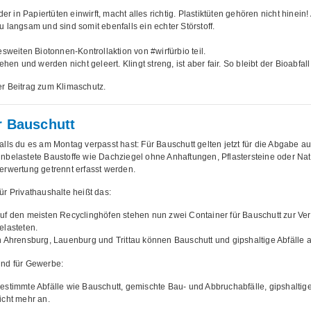
er in Papiertüten einwirft, macht alles richtig. Plastiktüten gehören nicht hinein!
 langsam und sind somit ebenfalls ein echter Störstoff.
eiten Biotonnen-Kontrollaktion von #wirfürbio teil.
hen und werden nicht geleert. Klingt streng, ist aber fair. So bleibt der Bioabfal
ver Beitrag zum Klimaschutz.
r Bauschutt
alls du es am Montag verpasst hast: Für Bauschutt gelten jetzt für die Abgabe 
nbelastete Baustoffe wie Dachziegel ohne Anhaftungen, Pflastersteine oder Nat
erwertung getrennt erfasst werden.
ür Privathaushalte heißt das:
uf den meisten Recyclinghöfen stehen nun zwei Container für Bauschutt zur Verf
elasteten.
n Ahrensburg, Lauenburg und Trittau können Bauschutt und gipshaltige Abfälle
nd für Gewerbe:
estimmte Abfälle wie Bauschutt, gemischte Bau- und Abbruchabfälle, gipshaltig
icht mehr an.