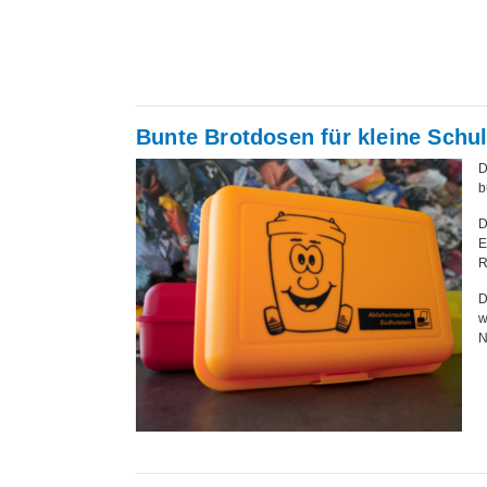
Bunte Brotdosen für kleine Schul
D
b
D
E
R
D
w
N