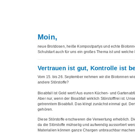
Moin,
neue Brotdosen, heiße Kompostpartys und echte Biotonnen 
Schulstart auch für uns ein großes Thema ist und welche
Vertrauen ist gut, Kontrolle ist b
Vom 15. bis 26. September nehmen wir die Biotonnen wied
andere Störstoffe?
Bioabfall ist Gold wert! Aus euren Küchen- und Gartenabf
Aber nur, wenn der Bioabfall wirklich Störstofffrei ist. 
getrenntem Bioabfall. Das klingt zunächst einmal gut. Denno
gehören.
Diese Störstoffe erschweren die Verwertung erheblich. D
da die Störstoffe mühselig und aufwendig aussortiert we
Materialien können ganze Chargen unbrauchbar machen. 