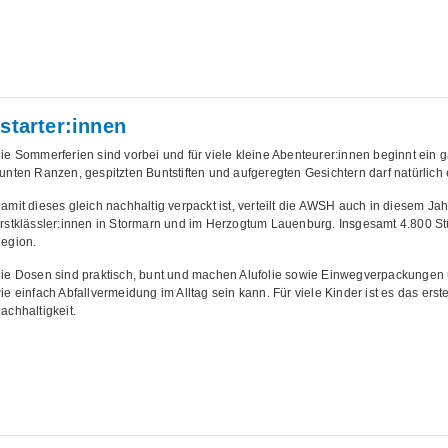
starter:innen
ie Sommerferien sind vorbei und für viele kleine Abenteurer:innen beginnt ein 
unten Ranzen, gespitzten Buntstiften und aufgeregten Gesichtern darf natürlich 
amit dieses gleich nachhaltig verpackt ist, verteilt die AWSH auch in diesem J
rstklässler:innen in Stormarn und im Herzogtum Lauenburg. Insgesamt 4.800 S
egion.
ie Dosen sind praktisch, bunt und machen Alufolie sowie Einwegverpackungen üb
ie einfach Abfallvermeidung im Alltag sein kann. Für viele Kinder ist es das erste 
achhaltigkeit.