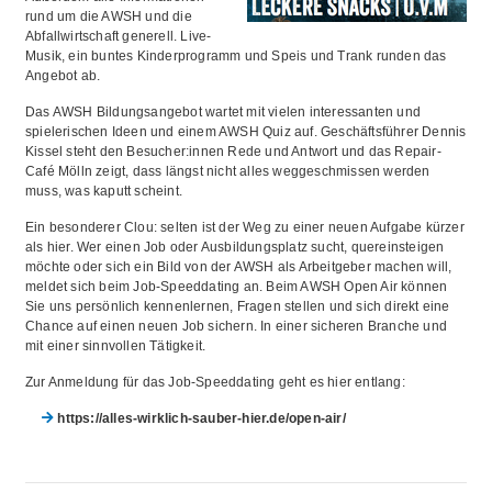
rund um die AWSH und die
Abfallwirtschaft generell. Live-
Musik, ein buntes Kinderprogramm und Speis und Trank runden das
Angebot ab.
Das AWSH Bildungsangebot wartet mit vielen interessanten und
spielerischen Ideen und einem AWSH Quiz auf. Geschäftsführer Dennis
Kissel steht den Besucher:innen Rede und Antwort und das Repair-
Café Mölln zeigt, dass längst nicht alles weggeschmissen werden
muss, was kaputt scheint.
Ein besonderer Clou: selten ist der Weg zu einer neuen Aufgabe kürzer
als hier. Wer einen Job oder Ausbildungsplatz sucht, quereinsteigen
möchte oder sich ein Bild von der AWSH als Arbeitgeber machen will,
meldet sich beim Job-Speeddating an. Beim AWSH Open Air können
Sie uns persönlich kennenlernen, Fragen stellen und sich direkt eine
Chance auf einen neuen Job sichern. In einer sicheren Branche und
mit einer sinnvollen Tätigkeit.
Zur Anmeldung für das Job-Speeddating geht es hier entlang:
https://alles-wirklich-sauber-hier.de/open-air/