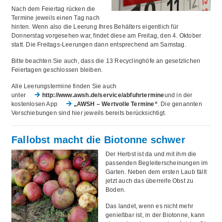
Nach dem Feiertag rücken die
Termine jeweils einen Tag nach
hinten. Wenn also die Leerung Ihres Behälters eigentlich für
Donnerstag vorgesehen war, findet diese am Freitag, den 4. Oktober
statt. Die Freitags-Leerungen dann entsprechend am Samstag.
Bitte beachten Sie auch, dass die 13 Recyclinghöfe an gesetzlichen
Feiertagen geschlossen bleiben.
Alle Leerungstermine finden Sie auch
unter
http://www.awsh.de/service/abfuhrtermine
und in der
kostenlosen App
„AWSH – Wertvolle Termine“
. Die genannten
Verschiebungen sind hier jeweils bereits berücksichtigt.
Fallobst macht die Biotonne schwer
Der Herbst ist da und mit ihm die
passenden Begleiterscheinungen im
Garten. Neben dem ersten Laub fällt
jetzt auch das überreife Obst zu
Boden.
Das landet, wenn es nicht mehr
genießbar ist, in der Biotonne, kann