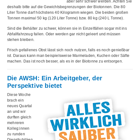
aber sehr schwer werden. Achten Sie
deshalb bitte auf die Gewichtsbegrenzungen der Biotonnen. Die 80
Liter Tonne darf höchstens 40 Kilogramm wiegen. Die beiden großen
Tonnen maximal 50 kg (120 Liter Tonne) bzw. 80 kg (240 L Tonne).
Sind die Behälter zu schwer, können sie in Einzelfällen sogar mit ins
Abfallfahrzeug fallen. Oder werden gar nicht geleert und müssen
stehen bleiben.
Frisch gefallenes Obst lässt sich noch nutzen, falls es noch genießbar
ist. Daraus kann man beispielsweise Marmeladen, Kuchen oder Säfte
machen. Das ist noch besser, als es in der Biotonne zu entsorgen.
Die AWSH: Ein Arbeitgeber, der
Perspektive bietet
Diese Woche
brach ein
neues Quartal
an und wir
durften gleich
mehreren
Kolleg:innen
zu runden
Dienstjubiläen