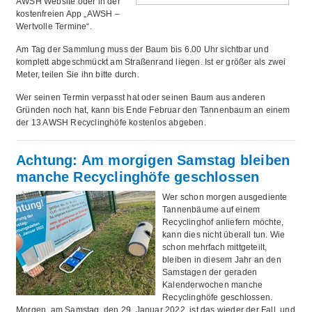
AWSH Website oder in der
kostenfreien App „AWSH –
Wertvolle Termine“.
Am Tag der Sammlung muss der Baum bis 6.00 Uhr sichtbar und
komplett abgeschmückt am Straßenrand liegen. Ist er größer als zwei
Meter, teilen Sie ihn bitte durch.
Wer seinen Termin verpasst hat oder seinen Baum aus anderen
Gründen noch hat, kann bis Ende Februar den Tannenbaum an einem
der 13 AWSH Recyclinghöfe kostenlos abgeben.
Achtung: Am morgigen Samstag bleiben
manche Recyclinghöfe geschlossen
Wer schon morgen ausgediente
Tannenbäume auf einem
Recyclinghof anliefern möchte,
kann dies nicht überall tun. Wie
schon mehrfach mittgeteilt,
bleiben in diesem Jahr an den
Samstagen der geraden
Kalenderwochen manche
Recyclinghöfe geschlossen.
Morgen, am Samstag, den 29. Januar 2022, ist das wieder der Fall, und