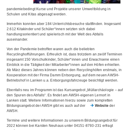
pandemiebedingt Kurse und Projekte unserer Umweltbildung in
Schulen und Kitas abgesagt werden.
Immerhin konnten aber 184 Unterrichtsbesuche stattfinden. Insgesamt
2.612 Kitakinder und Schüler*innen setzten sich dabei
handlungsorientiert und spielerisch mit der Welt des Abfalls
auseinander.
Von der Pandemie betroffen waren auch die beliebten
Recyclinghofführungen. Erfreulich ist, dass trotzdem an zwölf Terminen
insgesamt 150 Vorschulkinder, Schüler*innen und Erwachsene einen
Einblick in die Tätigkeit der Mitarbeiter*innen auf den Höfen erhielten.
Ab März dieses Jahres können neben den Recyclinghöfen erstmals, in
Kooperation mit der Firma Damm Entsorgung, auf dem neuen AWSH-
Betriebshof in Lanken u.a. Entsorgungsfahrzeuge besichtigt werden.
Ebenfalls neu im Programm ist das Kursangebot „Müllarchäologie – auf
den Spuren des Abfalls“. Es findet am AWSH-eigenen Lernort in
Lanken statt. Weitere Informationen hierzu sowie zum kompletten
Bildungsangebot der AWSH gibt es auch auf der
Website
der
AWSH.
Termine und weitere Informationen zu unserem Bildungsangebot für
2022 können bei Karsten Neuhaus unter 04151-8793-231 erfragt