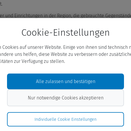
t.
ser und Einrichtungen in der Region, die gebrauchte Gegenständ
Cookie-Einstellungen
 – sondern nur neu gedacht.
n Cookies auf unserer Website. Einige von ihnen sind technisch 
ty!
ndere uns helfen, diese Website zu verbessern oder zusätzlich
itäten zur Verfügung zu stellen.
ojekte – tagge uns mit #AWSHComebackStattMüll und werde Tei
ltig, stylisch.
Alle zulassen und bestätigen
Nur notwendige Cookies akzeptieren
Individuelle Cookie Einstellungen