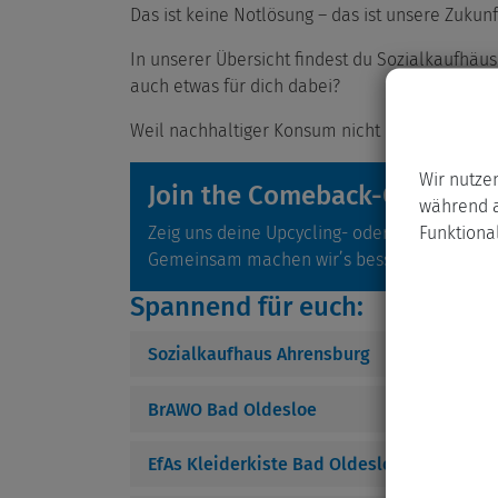
Das ist keine Notlösung – das ist unsere Zukunf
In unserer Übersicht findest du Sozialkaufhäu
auch etwas für dich dabei?
Weil nachhaltiger Konsum nicht neu sein muss
Wir nutze
Join the Comeback-Communi
während a
Funktional
Zeig uns deine Upcycling- oder Reparaturpr
Gemeinsam machen wir’s besser – fair, nachha
Spannend für euch:
Sozialkaufhaus Ahrensburg
BrAWO Bad Oldesloe
EfAs Kleiderkiste Bad Oldesloe