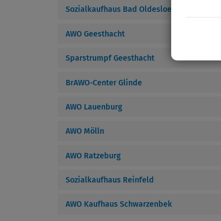
Sozialkaufhaus Bad Oldesloe
AWO Geesthacht
Sparstrumpf Geesthacht
BrAWO-Center Glinde
AWO Lauenburg
AWO Mölln
AWO Ratzeburg
Sozialkaufhaus Reinfeld
AWO Kaufhaus Schwarzenbek