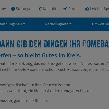
mine
Störungen
Kontakt
Portal
Leichte Sp
Wohnungsbau
Recyclinghöfe
Umweltbi
ann gib den Dingen ihr Comeba
en – so bleibt Gutes im Kreis.
zial oder Spielzeug, das nur kurz geliebt wurde: Vieles, was im A
art nicht nur Geld – sondern schont auch Ressourcen, reduziert C
gwerfgesellschaft an ihre Grenzen kommt.
 das weiterlebt, ein kleiner Akt der Klimagerechtigkeit ist.
wusster, gemeinschaftlicher.