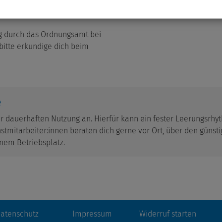
ift abweichend
ng durch das Ordnungsamt bei
bitte erkundige dich beim
e
r dauerhaften Nutzung an. Hierfür kann ein fester Leerungsrhy
tmitarbeiter:innen beraten dich gerne vor Ort, über den günst
inem Betriebsplatz.
atenschutz
Impressum
Widerruf starten