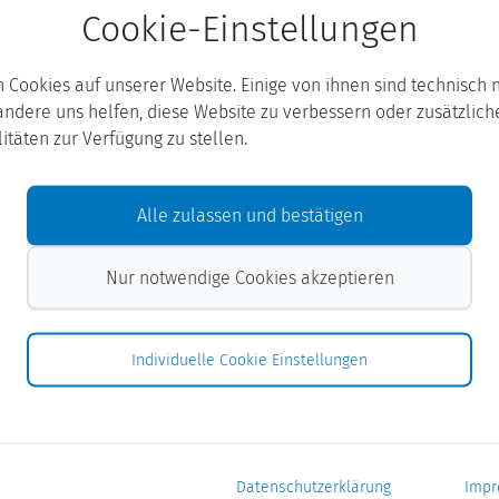
Cookie-Einstellungen
ten – auch auf Gipsbasis –
nd Abbruchmaßnahmen
 Keramik)
n Cookies auf unserer Website. Einige von ihnen sind technisch 
chnitt oder Laub, Äste bis
ndere uns helfen, diese Website zu verbessern oder zusätzlich
itäten zur Verfügung zu stellen.
s verpackt)
Ausführliche Berat
Alle zulassen und bestätigen
So erreichen Sie uns:
Nur notwendige Cookies akzeptieren
Containerhotline
:
04151 8793-91
Mo. - Do. 8:00 - 16:30 Uhr
Individuelle Cookie Einstellungen
gewerbe@awsh.de
Datenschutzerklärung
Imp