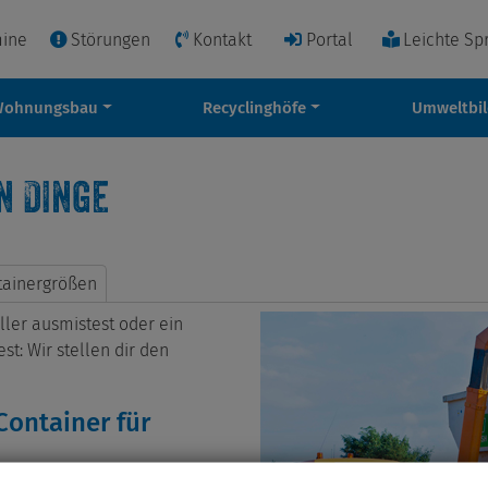
mine
Störungen
Kontakt
Portal
Leichte Sp
Wohnungsbau
Recyclinghöfe
Umweltbi
n Dinge
tainergrößen
ller ausmistest oder ein
t: Wir stellen dir den
 Container für