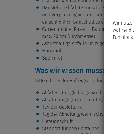
Holz aus dem Außenbereich
Baustellenabfall (Gemische aus Baustoffres
und Verpackungsmaterialien aus Bau- u
einschließlich Bauschutt sowie Fliesen und
Wir nutze
Gartenabfälle, Rasen- , Baum- und Strauchs
während a
max. 20 cm Durchmesser
Funktional
Asbesthaltige Abfälle (in zugelassenen Bag
Hausmüll
Sperrmüll
Was wir wissen müssen:
Bitte gib bei der Auftragserteilung folgendes an
Abfallart (möglichst genau beschreiben)
Abfallmenge (in Kubikmeter)
Tag der Gestellung
Tag der Abholung, wenn schon bekannt
Lieferanschrift
Standort für den Container