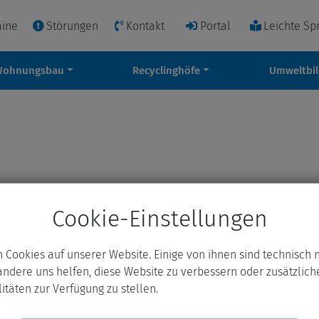
mine
Störungen
Kontakt
Portal
Leichte Sp
Wohnungsbau
Recyclinghöfe
Umweltbi
Cookie-Einstellungen
n Cookies auf unserer Website. Einige von ihnen sind technisch 
ndere uns helfen, diese Website zu verbessern oder zusätzlich
itäten zur Verfügung zu stellen.