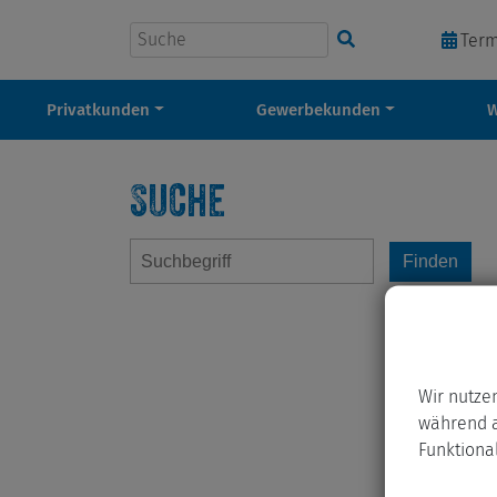
Suchbegriff eingeben
Ter
Privatkunden
Gewerbekunden
Suche
Wir nutze
während a
Funktional