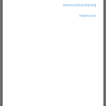
Datenschutzerklärung
Impressum
"Hoppel und der Müll“ geht wieder auf Tour: Das
Umweltpuppentheater für Kindertagesstätten ist auch in
diesem Jahr wieder unterwegs in den Kreisen Stormarn
und Herzogtum Lauenburg.