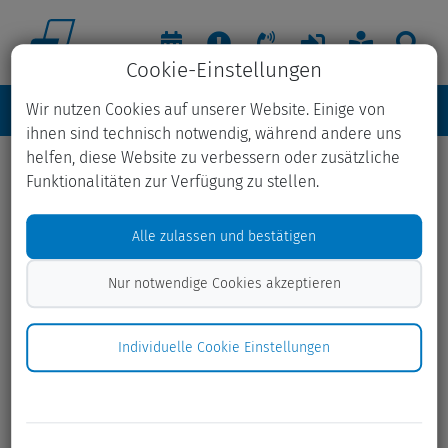
Cookie-Einstellungen
Wir nutzen Cookies auf unserer Website. Einige von
ihnen sind technisch notwendig, während andere uns
helfen, diese Website zu verbessern oder zusätzliche
"Hoppel und der Müll“:
Funktionalitäten zur Verfügung zu stellen.
Umweltpuppentheater tourt wieder
Alle zulassen und bestätigen
durch Südholstein
Nur notwendige Cookies akzeptieren
28.07.2025
Im September begeistert es wieder Kita-Kinder – mit einer
Individuelle Cookie Einstellungen
umweltfreundlichen Botschaft, viel Humor und jeder
Menge Müll-Abenteuer. Jetzt anmelden!