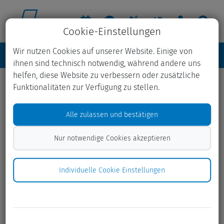
Cookie-Einstellungen
Wir nutzen Cookies auf unserer Website. Einige von
ihnen sind technisch notwendig, während andere uns
helfen, diese Website zu verbessern oder zusätzliche
Funktionalitäten zur Verfügung zu stellen.
Verkaufsstellen für
Abfallsäcke
Alle zulassen und bestätigen
Nur notwendige Cookies akzeptieren
Für eine größere Menge Rest- oder Grünabfall kannst du
im Einzelhandel die AWSH-Abfallsäcke für
pro Stück
4,80 €
erwerben. Der Preis enthält Kosten für Transport und
Individuelle Cookie Einstellungen
Entsorgung.
Stelle den befüllten Abfallsack am Abfuhrtag der
jeweiligen Fraktion neben dem Behälter am Straßenrand
bereit.