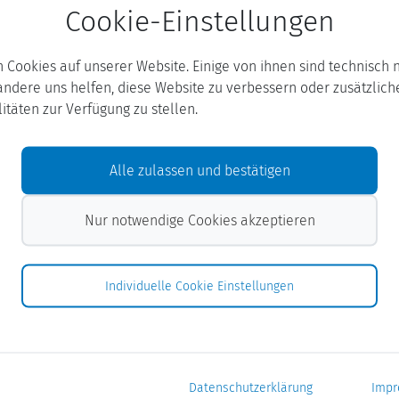
Cookie-Einstellungen
finden Sie in unserer
hlt:
n Cookies auf unserer Website. Einige von ihnen sind technisch 
ndere uns helfen, diese Website zu verbessern oder zusätzlich
itäten zur Verfügung zu stellen.
Alle zulassen und bestätigen
unden
 und
Nur notwendige Cookies akzeptieren
zur privaten Nutzung, zur
Individuelle Cookie Einstellungen
er Buslinie
8810 (Bergedorf
Datenschutzerklärung
Imp