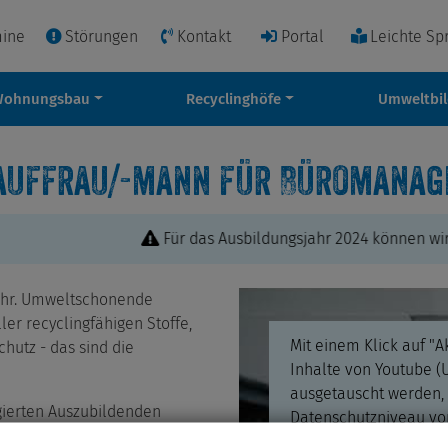
mine
Störungen
Kontakt
Portal
Leichte Sp
Wohnungsbau
Recyclinghöfe
Umweltbi
auffrau/-mann für Büromanag
Für das Ausbildungsjahr 2024 können wir le
fuhr. Umweltschonende
ler recyclingfähigen Stoffe,
Mit einem Klick auf "A
hutz - das sind die
Inhalte von Youtube 
ausgetauscht werden,
ierten Auszubildenden
Datenschutzniveau vor
s.
Datenverarbeitung kei