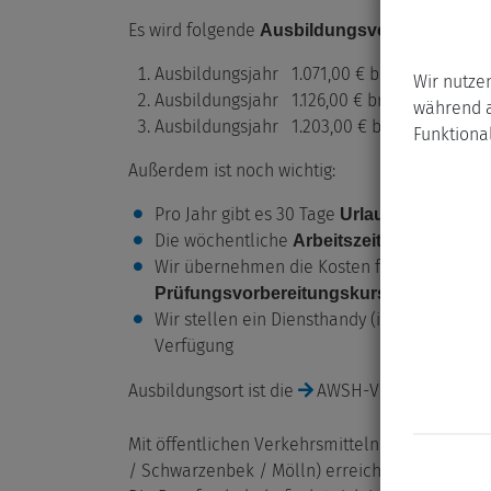
Es wird folgende
geza
Ausbildungsvergütung
Ausbildungsjahr 1.071,00 € brutto
Wir nutze
Ausbildungsjahr 1.126,00 € brutto
während a
Ausbildungsjahr 1.203,00 € brutto
Funktional
Außerdem ist noch wichtig:
Pro Jahr gibt es 30 Tage
Urlaub
Die wöchentliche
beträgt 38 St
Arbeitszeit
Wir übernehmen die Kosten für
Lehrmittel
Prüfungsvorbereitungskurse
Wir stellen ein Diensthandy (iPhone), auch 
Verfügung
Ausbildungsort ist die
AWSH-Verwaltung
.
Mit öffentlichen Verkehrsmitteln sind wir mit d
/ Schwarzenbek / Mölln
) erreichbar.