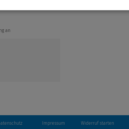
tunterricht, wöchentlich 1 - 2
ung an
atenschutz
Impressum
Widerruf starten