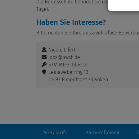
Die Berufsschule befindet sich in Mölln (Teilzei
Tage).
Haben Sie Interesse?
Bitte richten Sie Ihre aussagekräftige Bewerb
Nicole Eifert
jobs@awsh.de
S/MIME-Schlüssel
Leineweberring 13
21493 Elmenhorst / Lanken
AGB/Tarife
Barrierefreiheit
D