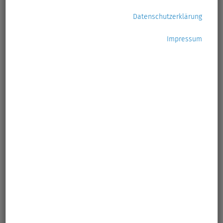
stiller Erfolg mit großer
Datenschutzerklärung
Wirkung
Impressum
02.12.2025
AWSH bringt Lesefreude und
Umweltbewusstsein in Kitas
und Schulen
16.10.2025
12 Shows 575 Kinder 1
Botschaft: Mülltrennung
schützt unsere Umwelt!