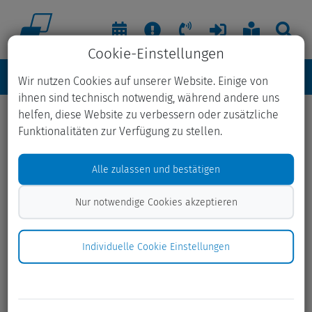
Cookie-Einstellungen
Wir nutzen Cookies auf unserer Website. Einige von
ihnen sind technisch notwendig, während andere uns
helfen, diese Website zu verbessern oder zusätzliche
AWSH bringt Lesefreude und
Funktionalitäten zur Verfügung zu stellen.
Umweltbewusstsein in Kitas und
Alle zulassen und bestätigen
Schulen
Nur notwendige Cookies akzeptieren
02.12.2025
Vorlesen trifft Umweltbildung – die AWSH beim
Individuelle Cookie Einstellungen
bundesweiten Aktionstag.